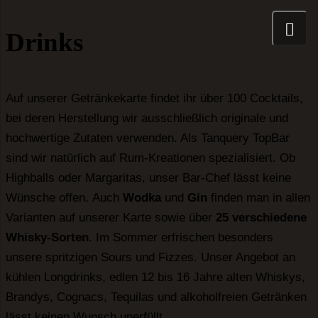
Drinks
Auf unserer Getränkekarte findet ihr über 100 Cocktails,
bei deren Herstellung wir ausschließlich originale und
hochwertige Zutaten verwenden. Als Tanquery TopBar
sind wir natürlich auf Rum-Kreationen spezialisiert. Ob
Highballs oder Margaritas, unser Bar-Chef lässt keine
buchen
Wünsche offen. Auch
Wodka
und
Gin
finden man in allen
Varianten auf unserer Karte sowie über
25 verschiedene
 dieses Feld aus.
Whisky-Sorten
. Im Sommer erfrischen besonders
unsere spritzigen Sours und Fizzes. Unser Angebot an
 dieses Feld aus.
kühlen Longdrinks, edlen 12 bis 16 Jahre alten Whiskys,
Brandys, Cognacs, Tequilas und alkoholfreien Getränken
e E-Mail-Adresse ein.
lässt keinen Wunsch unerfüllt.