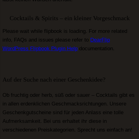
 dieses Feld aus.
Cocktails & Spirits – ein kleiner Vorgeschmack
Please wait while flipbook is loading. For more related
 dieses Feld aus.
info, FAQs and issues please refer to
DearFlip
WordPress Flipbook Plugin Help
documentation.
 dieses Feld aus.
ng zur Kenntnis genommen. Ich stimme
 zur Bearbeitung der Reservierung
Auf der Suche nach einer Geschenkidee?
nd gespeichert werden.
zustimmen, um fortzufahren.
Ob fruchtig oder herb, süß oder sauer – Cocktails gibt es
in allen erdenklichen Geschmacksrichtungen. Unsere
nden
Geschenkgutscheine sind für jeden Anlass eine tolle
App reservieren
Aufmerksamkeit. Bei uns erhaltet ihr diese in
verschiedenen Preiskategorien. Sprecht uns einfach an!